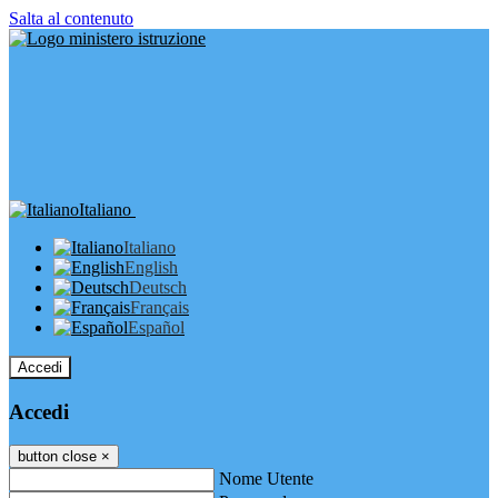
Salta al contenuto
Italiano
Italiano
English
Deutsch
Français
Español
Accedi
Accedi
button close
×
Nome Utente