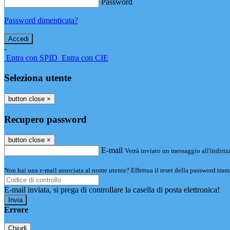
Password
Password dimenticata?
-
Entra con SPID
Entra con CIE
Seleziona utente
button close
×
Recupero password
button close
×
E-mail
Verrà inviato un messaggio all'indirizz
Non hai una e-mail associata al nome utente? Effettua il reset della password tram
E-mail inviata, si prega di controllare la casella di posta elettronica!
Errore
Chiudi