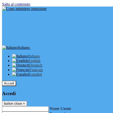
Salta al contenuto
Italiano
Italiano
English
Deutsch
Français
Español
Accedi
Accedi
button close
×
Nome Utente