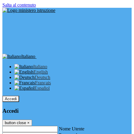
Salta al contenuto
Italiano
Italiano
English
Deutsch
Français
Español
Accedi
Accedi
button close
×
Nome Utente