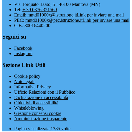
Via Torquato Tasso, 5 - 46100 Mantova (MN)
Tel:
+ 39 0376 321569
Email:
mntd01000x@istruzione.it
Link per inviare una mail
PEC:
mntd01000x@pec.istruzione.it
Link per inviare una mail
C.F.: 80016440200
Seguici su
Facebook
Instagram
Sezione Link Utili
Cookie policy
Note legali
Informativa Privacy
Ufficio Relazioni con il Pubblico
Dichiarazione di accessibilità
Obiettivi di accessibilità
Whistleblowing
Gestione consensi cookie
Amministrazione trasparente
Pagina visualizzata
1385
volte