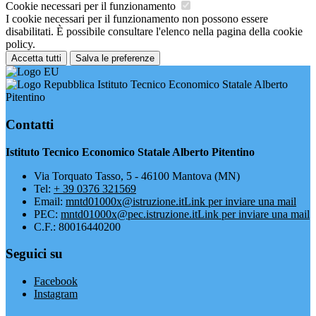
Cookie necessari per il funzionamento
I cookie necessari per il funzionamento non possono essere
disabilitati. È possibile consultare l'elenco nella pagina della cookie
policy.
Accetta tutti
Salva le preferenze
Istituto Tecnico Economico Statale Alberto
Pitentino
Contatti
Istituto Tecnico Economico Statale Alberto Pitentino
Via Torquato Tasso, 5 - 46100 Mantova (MN)
Tel:
+ 39 0376 321569
Email:
mntd01000x@istruzione.it
Link per inviare una mail
PEC:
mntd01000x@pec.istruzione.it
Link per inviare una mail
C.F.: 80016440200
Seguici su
Facebook
Instagram