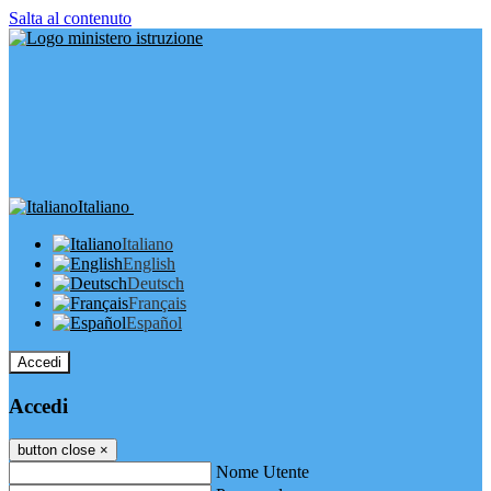
Salta al contenuto
Italiano
Italiano
English
Deutsch
Français
Español
Accedi
Accedi
button close
×
Nome Utente