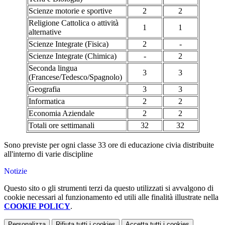
Scienze motorie e sportive
2
2
Religione Cattolica o attività
1
1
alternative
Scienze Integrate (Fisica)
2
-
Scienze Integrate (Chimica)
-
2
Seconda lingua
3
3
(Francese/Tedesco/Spagnolo)
Geografia
3
3
Informatica
2
2
Economia Aziendale
2
2
Totali ore settimanali
32
32
Sono previste per ogni classe 33 ore di educazione civia distribuite
all'interno di varie discipline
Notizie
Questo sito o gli strumenti terzi da questo utilizzati si avvalgono di
cookie necessari al funzionamento ed utili alle finalità illustrate nella
COOKIE POLICY
.
Personalizza
Rifiuta tutti
i cookies
Accetta tutti
i cookies