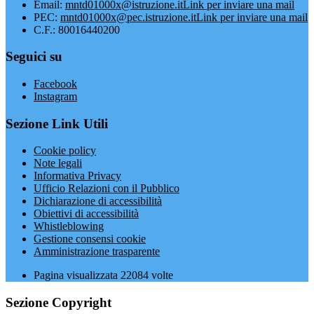
Email:
mntd01000x@istruzione.it
Link per inviare una mail
PEC:
mntd01000x@pec.istruzione.it
Link per inviare una mail
C.F.: 80016440200
Seguici su
Facebook
Instagram
Sezione Link Utili
Cookie policy
Note legali
Informativa Privacy
Ufficio Relazioni con il Pubblico
Dichiarazione di accessibilità
Obiettivi di accessibilità
Whistleblowing
Gestione consensi cookie
Amministrazione trasparente
Pagina visualizzata
22084
volte
Sezione Copyright