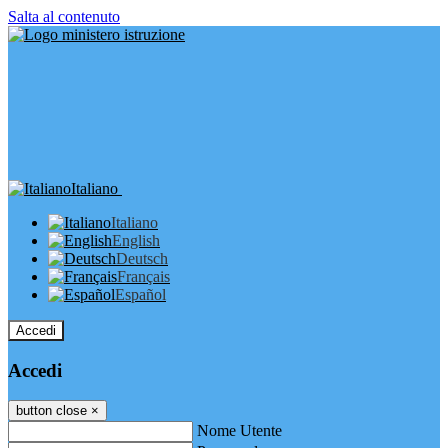
Salta al contenuto
Italiano
Italiano
English
Deutsch
Français
Español
Accedi
Accedi
button close
×
Nome Utente