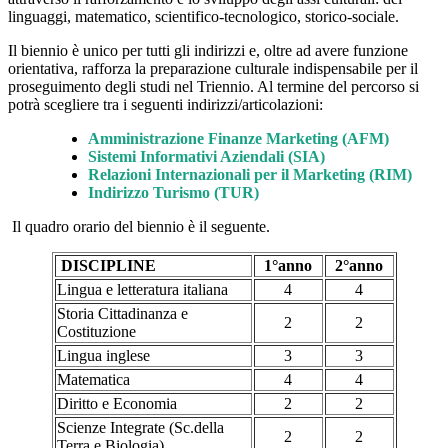
linguaggi, matematico, scientifico-tecnologico, storico-sociale.
Il biennio è unico per tutti gli indirizzi e, oltre ad avere funzione
orientativa, rafforza la preparazione culturale indispensabile per il
proseguimento degli studi nel Triennio. Al termine del percorso si
potrà scegliere tra i seguenti indirizzi/articolazioni:
Amministrazione Finanze Marketing (AFM)
Sistemi Informativi Aziendali (SIA)
Relazioni Internazionali per il Marketing (RIM)
Indirizzo Turismo (TUR)
Il quadro orario del biennio è il seguente.
DISCIPLINE
1°anno
2°anno
Lingua e letteratura italiana
4
4
Storia Cittadinanza e
2
2
Costituzione
Lingua inglese
3
3
Matematica
4
4
Diritto e Economia
2
2
Scienze Integrate (Sc.della
2
2
Terra e Biologia)