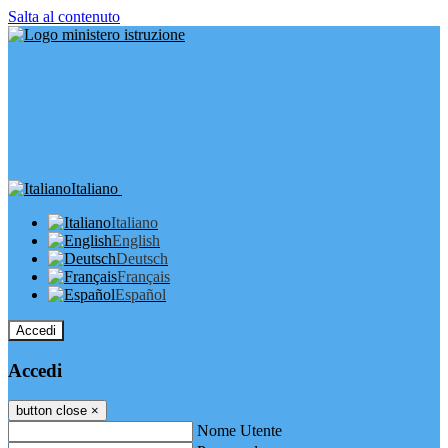
Salta al contenuto
Italiano
Italiano
English
Deutsch
Français
Español
Accedi
Accedi
button close
×
Nome Utente