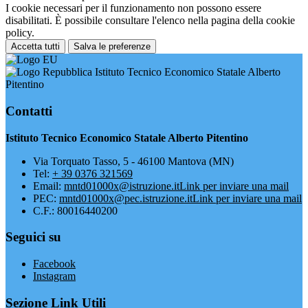
I cookie necessari per il funzionamento non possono essere
disabilitati. È possibile consultare l'elenco nella pagina della cookie
policy.
Accetta tutti
Salva le preferenze
Istituto Tecnico Economico Statale Alberto
Pitentino
Contatti
Istituto Tecnico Economico Statale Alberto Pitentino
Via Torquato Tasso, 5 - 46100 Mantova (MN)
Tel:
+ 39 0376 321569
Email:
mntd01000x@istruzione.it
Link per inviare una mail
PEC:
mntd01000x@pec.istruzione.it
Link per inviare una mail
C.F.: 80016440200
Seguici su
Facebook
Instagram
Sezione Link Utili