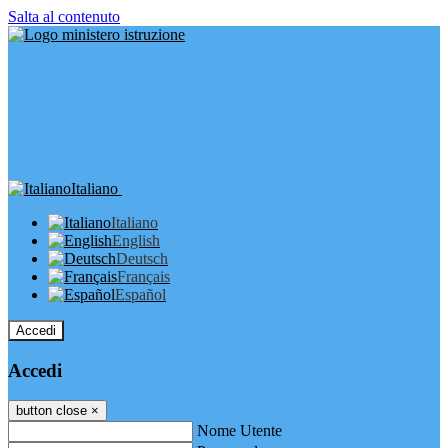
Salta al contenuto
Italiano
Italiano
English
Deutsch
Français
Español
Accedi
Accedi
button close
×
Nome Utente