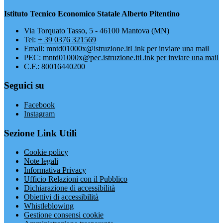
Istituto Tecnico Economico Statale Alberto Pitentino
Via Torquato Tasso, 5 - 46100 Mantova (MN)
Tel:
+ 39 0376 321569
Email:
mntd01000x@istruzione.it
Link per inviare una mail
PEC:
mntd01000x@pec.istruzione.it
Link per inviare una mail
C.F.: 80016440200
Seguici su
Facebook
Instagram
Sezione Link Utili
Cookie policy
Note legali
Informativa Privacy
Ufficio Relazioni con il Pubblico
Dichiarazione di accessibilità
Obiettivi di accessibilità
Whistleblowing
Gestione consensi cookie