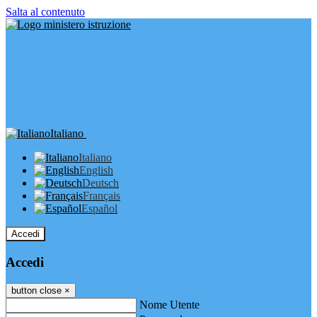
Salta al contenuto
Italiano
Italiano
English
Deutsch
Français
Español
Accedi
Accedi
button close
×
Nome Utente