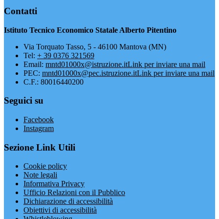
Contatti
Istituto Tecnico Economico Statale Alberto Pitentino
Via Torquato Tasso, 5 - 46100 Mantova (MN)
Tel:
+ 39 0376 321569
Email:
mntd01000x@istruzione.it
Link per inviare una mail
PEC:
mntd01000x@pec.istruzione.it
Link per inviare una mail
C.F.: 80016440200
Seguici su
Facebook
Instagram
Sezione Link Utili
Cookie policy
Note legali
Informativa Privacy
Ufficio Relazioni con il Pubblico
Dichiarazione di accessibilità
Obiettivi di accessibilità
Whistleblowing