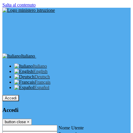
Salta al contenuto
Italiano
Italiano
English
Deutsch
Français
Español
Accedi
Accedi
button close
×
Nome Utente