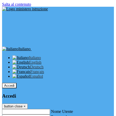
Salta al contenuto
Italiano
Italiano
English
Deutsch
Français
Español
Accedi
Accedi
button close
×
Nome Utente