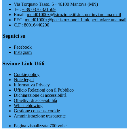
Via Torquato Tasso, 5 - 46100 Mantova (MN)
Tel:
+ 39 0376 321569
Email:
mntd01000x@istruzione.it
Link per inviare una mail
PEC:
mntd01000x@pec.istruzione.it
Link per inviare una mail
C.F.: 80016440200
Seguici su
Facebook
Instagram
Sezione Link Utili
Cookie policy
Note legali
Informativa Privacy
Ufficio Relazioni con il Pubblico
Dichiarazione di accessibilità
Obiettivi di accessibilità
Whistleblowing
Gestione consensi cookie
Amministrazione trasparente
Pagina visualizzata
700
volte