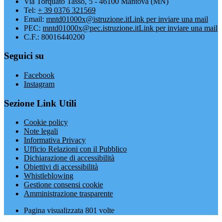
Via Torquato Tasso, 5 - 46100 Mantova (MN)
Tel:
+ 39 0376 321569
Email:
mntd01000x@istruzione.it
Link per inviare una mail
PEC:
mntd01000x@pec.istruzione.it
Link per inviare una mail
C.F.: 80016440200
Seguici su
Facebook
Instagram
Sezione Link Utili
Cookie policy
Note legali
Informativa Privacy
Ufficio Relazioni con il Pubblico
Dichiarazione di accessibilità
Obiettivi di accessibilità
Whistleblowing
Gestione consensi cookie
Amministrazione trasparente
Pagina visualizzata
801
volte