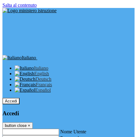
Salta al contenuto
Italiano
Italiano
English
Deutsch
Français
Español
Accedi
Accedi
button close
×
Nome Utente