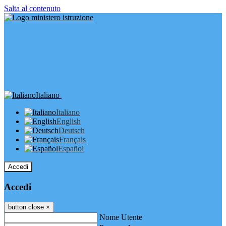
Salta al contenuto
Italiano
Italiano
English
Deutsch
Français
Español
Accedi
Accedi
button close
×
Nome Utente