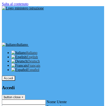
Salta al contenuto
Italiano
Italiano
English
Deutsch
Français
Español
Accedi
Accedi
button close
×
Nome Utente