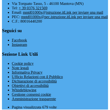
Via Torquato Tasso, 5 - 46100 Mantova (MN)
Tel:
+ 39 0376 321569
Email:
mntd01000x@istruzione.it
Link per inviare una mail
PEC:
mntd01000x@pec.istruzione.it
Link per inviare una mail
C.F.: 80016440200
Seguici su
Facebook
Instagram
Sezione Link Utili
Cookie policy
Note legali
Informativa Privacy
Ufficio Relazioni con il Pubblico
Dichiarazione di accessibilità
Obiettivi di accessibilità
Whistleblowing
Gestione consensi cookie
Amministrazione trasparente
Pagina visualizzata
679
volte