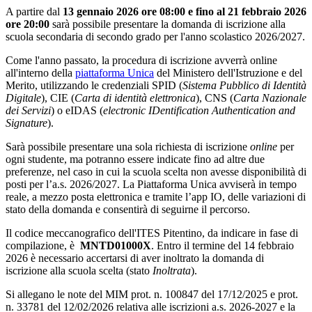
A partire dal
13 gennaio 2026 ore 08:00 e fino al 21 febbraio 2026
ore 20:00
sarà possibile presentare la domanda di iscrizione alla
scuola secondaria di secondo grado per l'anno scolastico 2026/2027.
Come l'anno passato, la procedura di iscrizione avverrà online
all'interno della
piattaforma Unica
del Ministero dell'Istruzione e del
Merito, utilizzando le
credenziali SPID (
Sistema Pubblico di Identità
Digitale
), CIE (
Carta di identità elettronica
), CNS (
Carta Nazionale
dei Servizi
) o eIDAS (
electronic IDentification Authentication and
Signature
).
Sarà possibile presentare una sola richiesta di iscrizione
online
per
ogni studente, ma potranno essere indicate fino ad altre due
preferenze, nel caso in cui la scuola scelta non avesse disponibilità di
posti per l’a.s. 2026/2027. La Piattaforma Unica avviserà in tempo
reale, a mezzo posta elettronica e tramite l’app IO, delle variazioni di
stato della domanda e consentirà di seguirne il percorso.
Il codice meccanografico dell'ITES Pitentino, da indicare in fase di
compilazione, è
MNTD01000X
. Entro il termine del 14 febbraio
2026 è necessario accertarsi di aver inoltrato la domanda di
iscrizione alla scuola scelta (stato
Inoltrata
).
Si allegano le note del MIM prot. n. 100847 del 17/12/2025 e prot.
n. 33781 del 12/02/2026 relativa alle iscrizioni a.s. 2026-2027 e la