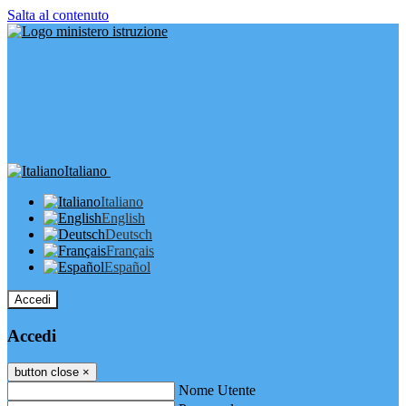
Salta al contenuto
Italiano
Italiano
English
Deutsch
Français
Español
Accedi
Accedi
button close
×
Nome Utente