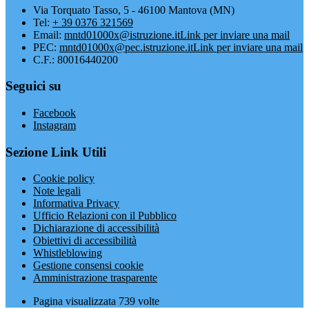
Via Torquato Tasso, 5 - 46100 Mantova (MN)
Tel:
+ 39 0376 321569
Email:
mntd01000x@istruzione.it
Link per inviare una mail
PEC:
mntd01000x@pec.istruzione.it
Link per inviare una mail
C.F.: 80016440200
Seguici su
Facebook
Instagram
Sezione Link Utili
Cookie policy
Note legali
Informativa Privacy
Ufficio Relazioni con il Pubblico
Dichiarazione di accessibilità
Obiettivi di accessibilità
Whistleblowing
Gestione consensi cookie
Amministrazione trasparente
Pagina visualizzata
739
volte