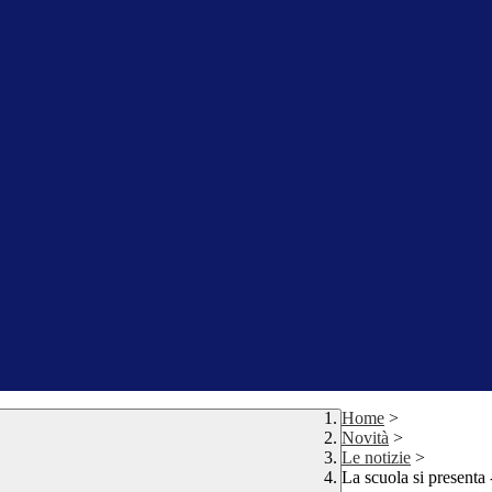
Home
>
Novità
>
Le notizie
>
La scuola si presenta