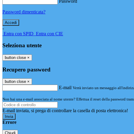
Password
Password dimenticata?
-
Entra con SPID
Entra con CIE
Seleziona utente
button close
×
Recupero password
button close
×
E-mail
Verrà inviato un messaggio all'indirizz
Non hai una e-mail associata al nome utente? Effettua il reset della password tram
E-mail inviata, si prega di controllare la casella di posta elettronica!
Errore
Chiudi