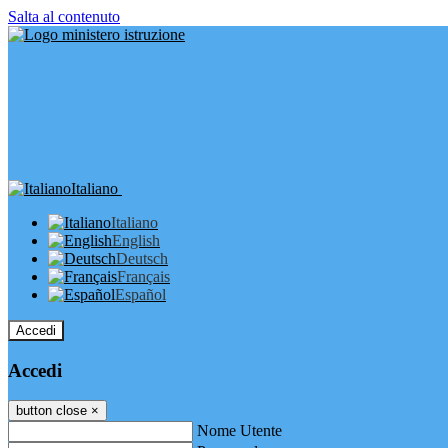
Salta al contenuto
Italiano
Italiano
English
Deutsch
Français
Español
Accedi
Accedi
button close
×
Nome Utente