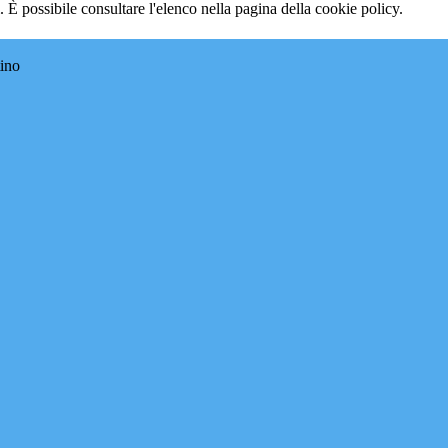
 È possibile consultare l'elenco nella pagina della cookie policy.
tino