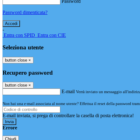
Password
Password dimenticata?
-
Entra con SPID
Entra con CIE
Seleziona utente
button close
×
Recupero password
button close
×
E-mail
Verrà inviato un messaggio all'indirizz
Non hai una e-mail associata al nome utente? Effettua il reset della password tram
E-mail inviata, si prega di controllare la casella di posta elettronica!
Errore
Chiudi