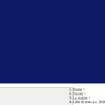
Home
>
Novità
>
Le notizie
>
Libri di testo a.s. 20