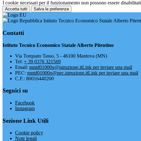
I cookie necessari per il funzionamento non possono essere disabilitati.
Accetta tutti
Salva le preferenze
Istituto Tecnico Economico Statale Alberto Piten
Contatti
Istituto Tecnico Economico Statale Alberto Pitentino
Via Torquato Tasso, 5 - 46100 Mantova (MN)
Tel:
+ 39 0376 321569
Email:
mntd01000x@istruzione.it
Link per inviare una mail
PEC:
mntd01000x@pec.istruzione.it
Link per inviare una mail
C.F.: 80016440200
Seguici su
Facebook
Instagram
Sezione Link Utili
Cookie policy
Note legali