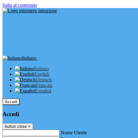
Salta al contenuto
Italiano
Italiano
English
Deutsch
Français
Español
Accedi
Accedi
button close
×
Nome Utente