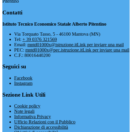
Pitentino
Contatti
Istituto Tecnico Economico Statale Alberto Pitentino
Via Torquato Tasso, 5 - 46100 Mantova (MN)
Tel:
+ 39 0376 321569
Email:
mntd01000x@istruzione.it
Link per inviare una mail
PEC:
mntd01000x@pec.istruzione.it
Link per inviare una mail
C.F.: 80016440200
Seguici su
Facebook
Instagram
Sezione Link Utili
Cookie policy
Note legali
Informativa Privacy
Ufficio Relazioni con il Pubblico
Dichiarazione di accessibilità