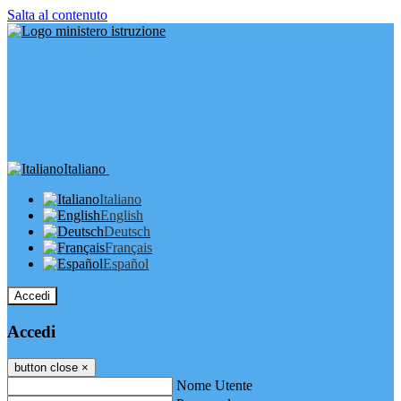
Salta al contenuto
Italiano
Italiano
English
Deutsch
Français
Español
Accedi
Accedi
button close
×
Nome Utente