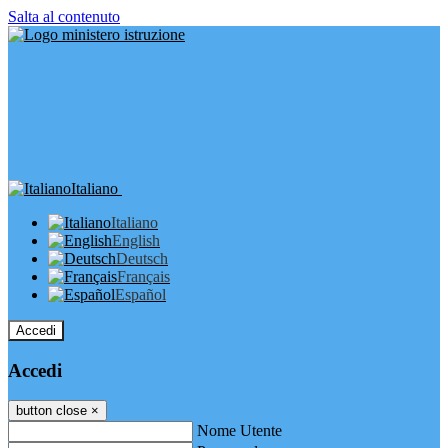
Salta al contenuto
Italiano
Italiano
English
Deutsch
Français
Español
Accedi
Accedi
button close
×
Nome Utente