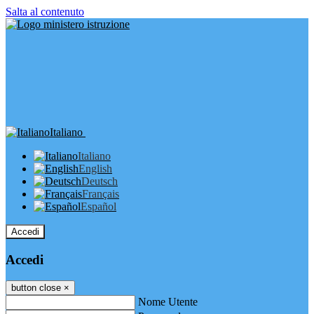
Salta al contenuto
Italiano
Italiano
English
Deutsch
Français
Español
Accedi
Accedi
button close
×
Nome Utente