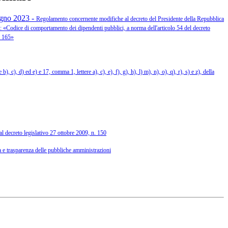
ugno 2023 -
Regolamento concernente modifiche al decreto del Presidente della Repubblica
e: «Codice di comportamento dei dipendenti pubblici, a norma dell'articolo 54 del decreto
. 165»
 c), d) ed e) e 17, comma 1, lettere a), c), e), f), g), h), l) m), n), o), q), r), s) e z), della
dal decreto legislativo 27 ottobre 2009, n. 150
za e trasparenza delle pubbliche amministrazioni