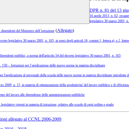
DPR n. 81 del 13 gi
16 aprile 2013, n. 62, recant
legislativo 30 marzo 2001, n
(
Allegato
)
dipendenti del Ministero dell’istruzione
reto legislativo 30 marzo 2001, n. 165, ai sensi degli articoli 16, commi 1, lettera a), e 2, lettere b),
pendenti pubblici, a norma dell'articolo 54 del decreto legislativo 30 marzo 2001, n. 165
. 150 –
Istruzioni per l’applicazione delle nuove norme in materia disciplinare
per l'applicazione al personale della scuola delle nuove norme in materia disciplinare introdotte 
zo 2009, n. 15, in materia di ottimizzazione della produttivita' del lavoro pubblico e di efficien
nto del lavoro alle dipendenze delle amministrazioni pubbliche
legislative vigenti in materia di istruzione, relative alle scuole di ogni ordine e grado
zioni allegato al CCNL 2006-2009
ico 2016 - 2018