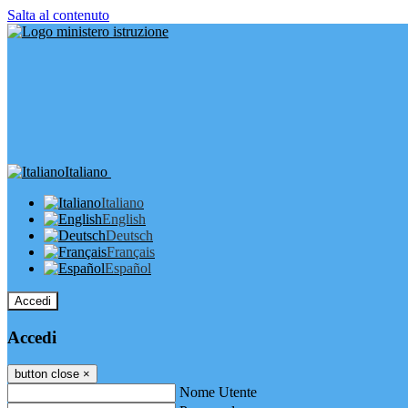
Salta al contenuto
Italiano
Italiano
English
Deutsch
Français
Español
Accedi
Accedi
button close
×
Nome Utente