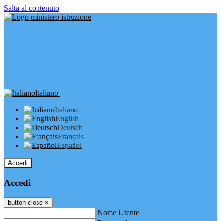
Salta al contenuto
Italiano
Italiano
English
Deutsch
Français
Español
Accedi
Accedi
button close
×
Nome Utente