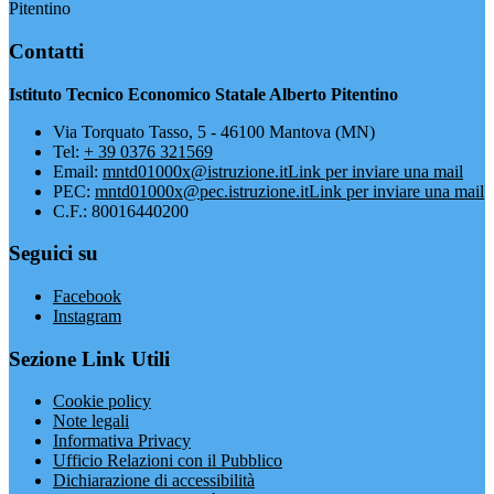
Pitentino
Contatti
Istituto Tecnico Economico Statale Alberto Pitentino
Via Torquato Tasso, 5 - 46100 Mantova (MN)
Tel:
+ 39 0376 321569
Email:
mntd01000x@istruzione.it
Link per inviare una mail
PEC:
mntd01000x@pec.istruzione.it
Link per inviare una mail
C.F.: 80016440200
Seguici su
Facebook
Instagram
Sezione Link Utili
Cookie policy
Note legali
Informativa Privacy
Ufficio Relazioni con il Pubblico
Dichiarazione di accessibilità