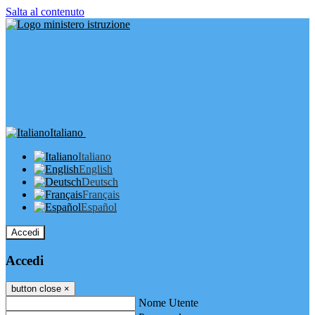
Salta al contenuto
Italiano
Italiano
English
Deutsch
Français
Español
Accedi
Accedi
button close
×
Nome Utente