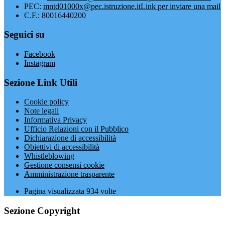
PEC:
mntd01000x@pec.istruzione.it
Link per inviare una mail
C.F.: 80016440200
Seguici su
Facebook
Instagram
Sezione Link Utili
Cookie policy
Note legali
Informativa Privacy
Ufficio Relazioni con il Pubblico
Dichiarazione di accessibilità
Obiettivi di accessibilità
Whistleblowing
Gestione consensi cookie
Amministrazione trasparente
Pagina visualizzata
934
volte
Sezione Copyright