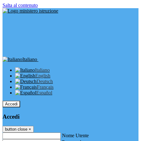
Salta al contenuto
Italiano
Italiano
English
Deutsch
Français
Español
Accedi
Accedi
button close
×
Nome Utente