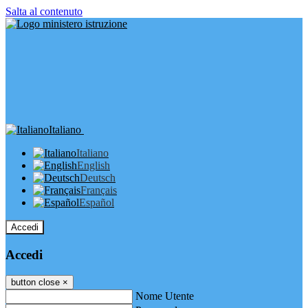
Salta al contenuto
Italiano
Italiano
English
Deutsch
Français
Español
Accedi
Accedi
button close
×
Nome Utente