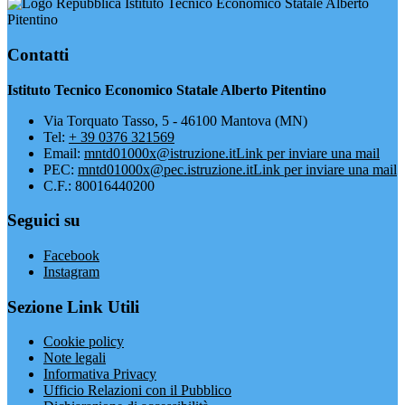
Istituto Tecnico Economico Statale Alberto
Pitentino
Contatti
Istituto Tecnico Economico Statale Alberto Pitentino
Via Torquato Tasso, 5 - 46100 Mantova (MN)
Tel:
+ 39 0376 321569
Email:
mntd01000x@istruzione.it
Link per inviare una mail
PEC:
mntd01000x@pec.istruzione.it
Link per inviare una mail
C.F.: 80016440200
Seguici su
Facebook
Instagram
Sezione Link Utili
Cookie policy
Note legali
Informativa Privacy
Ufficio Relazioni con il Pubblico