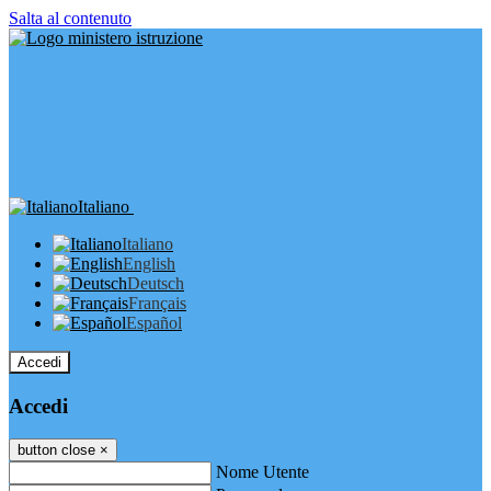
Salta al contenuto
Italiano
Italiano
English
Deutsch
Français
Español
Accedi
Accedi
button close
×
Nome Utente