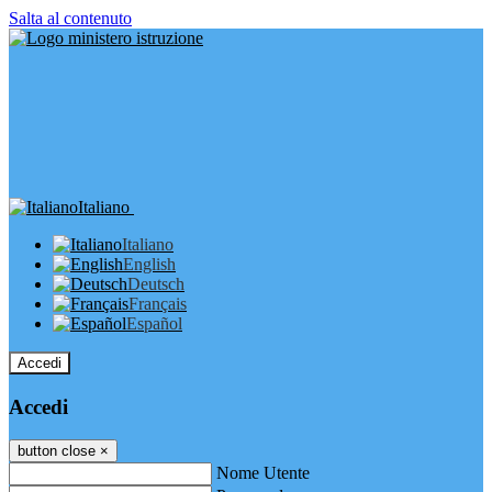
Salta al contenuto
Italiano
Italiano
English
Deutsch
Français
Español
Accedi
Accedi
button close
×
Nome Utente