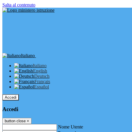
Salta al contenuto
Italiano
Italiano
English
Deutsch
Français
Español
Accedi
Accedi
button close
×
Nome Utente