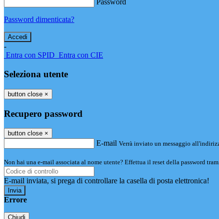
Password
Password dimenticata?
-
Entra con SPID
Entra con CIE
Seleziona utente
button close
×
Recupero password
button close
×
E-mail
Verrà inviato un messaggio all'indirizz
Non hai una e-mail associata al nome utente? Effettua il reset della password tram
E-mail inviata, si prega di controllare la casella di posta elettronica!
Errore
Chiudi