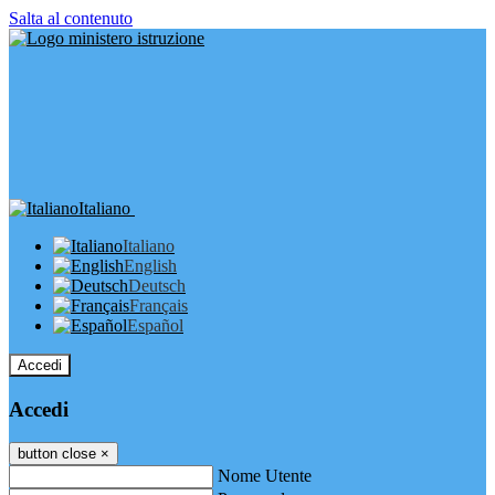
Salta al contenuto
Italiano
Italiano
English
Deutsch
Français
Español
Accedi
Accedi
button close
×
Nome Utente