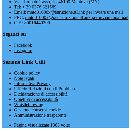
Via Torquato Tasso, 5 - 46100 Mantova (MN)
Tel:
+ 39 0376 321569
Email:
mntd01000x@istruzione.it
Link per inviare una mail
PEC:
mntd01000x@pec.istruzione.it
Link per inviare una mail
C.F.: 80016440200
Seguici su
Facebook
Instagram
Sezione Link Utili
Cookie policy
Note legali
Informativa Privacy
Ufficio Relazioni con il Pubblico
Dichiarazione di accessibilità
Obiettivi di accessibilità
Whistleblowing
Gestione consensi cookie
Amministrazione trasparente
Pagina visualizzata
1363
volte