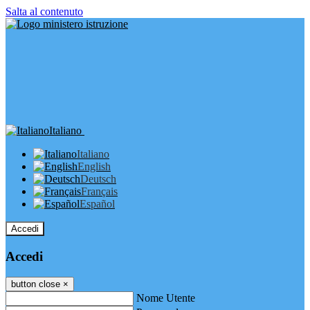
Salta al contenuto
Italiano
Italiano
English
Deutsch
Français
Español
Accedi
Accedi
button close
×
Nome Utente