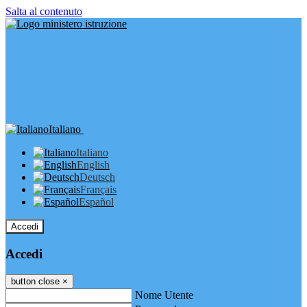
Salta al contenuto
Italiano
Italiano
English
Deutsch
Français
Español
Accedi
Accedi
button close
×
Nome Utente