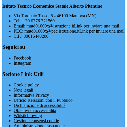
Istituto Tecnico Economico Statale Alberto Pitentino
Via Torquato Tasso, 5 - 46100 Mantova (MN)
Tel:
+ 39 0376 321569
Email:
mntd01000x@istruzione.it
Link per inviare una mail
PEC:
mntd01000x@pec.istruzione.it
Link per inviare una mail
C.F.: 80016440200
Seguici su
Facebook
Instagram
Sezione Link Utili
Cookie policy
Note legali
Informativa Privacy
Ufficio Relazioni con il Pubblico
Dichiarazione di accessibilità
Obiettivi di accessibilità
Whistleblowing
Gestione consensi cookie
Amministrazione trasparente