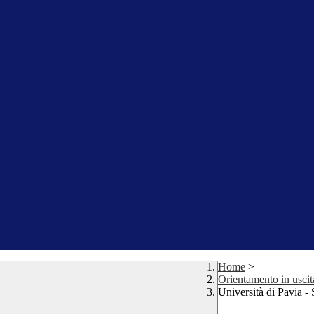
Home
>
Orientamento in uscit
Università di Pavia -