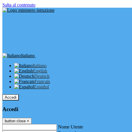
Salta al contenuto
Italiano
Italiano
English
Deutsch
Français
Español
Accedi
Accedi
button close
×
Nome Utente