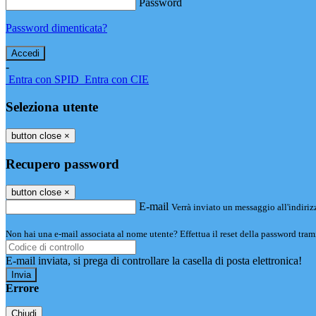
Password
Password dimenticata?
-
Entra con SPID
Entra con CIE
Seleziona utente
button close
×
Recupero password
button close
×
E-mail
Verrà inviato un messaggio all'indirizz
Non hai una e-mail associata al nome utente? Effettua il reset della password tram
E-mail inviata, si prega di controllare la casella di posta elettronica!
Errore
Chiudi