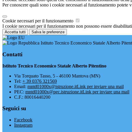
Per conoscere quali sono i cookie necessari al funzionamento potete v
Cookie necessari per il funzionamento
I cookie necessari per il funzionamento non possono essere disabilitati.
Accetta tutti
Salva le preferenze
Istituto Tecnico Economico Statale Alberto Piten
Contatti
Istituto Tecnico Economico Statale Alberto Pitentino
Via Torquato Tasso, 5 - 46100 Mantova (MN)
Tel:
+ 39 0376 321569
Email:
mntd01000x@istruzione.it
Link per inviare una mail
PEC:
mntd01000x@pec.istruzione.it
Link per inviare una mail
C.F.: 80016440200
Seguici su
Facebook
Instagram