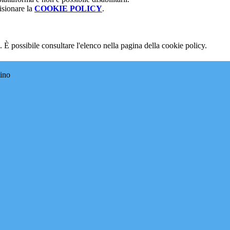
isionare la
COOKIE POLICY
.
 È possibile consultare l'elenco nella pagina della cookie policy.
tino