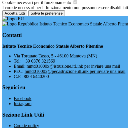
Cookie necessari per il funzionamento
I cookie necessari per il funzionamento non possono essere disabilitati.
Accetta tutti
Salva le preferenze
Istituto Tecnico Economico Statale Alberto Piten
Contatti
Istituto Tecnico Economico Statale Alberto Pitentino
Via Torquato Tasso, 5 - 46100 Mantova (MN)
Tel:
+ 39 0376 321569
Email:
mntd01000x@istruzione.it
Link per inviare una mail
PEC:
mntd01000x@pec.istruzione.it
Link per inviare una mail
C.F.: 80016440200
Seguici su
Facebook
Instagram
Sezione Link Utili
Cookie policy