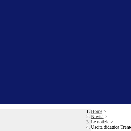
Home
>
Novità
>
Le notizie
>
Uscita didattica Tre