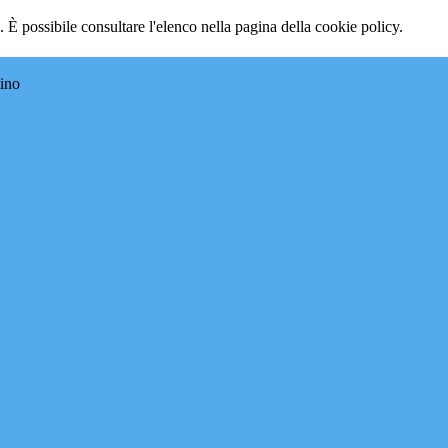
 È possibile consultare l'elenco nella pagina della cookie policy.
tino