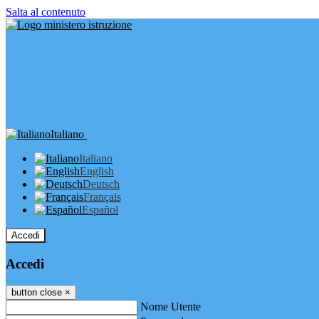
Salta al contenuto
Italiano
Italiano
English
Deutsch
Français
Español
Accedi
Accedi
button close
×
Nome Utente