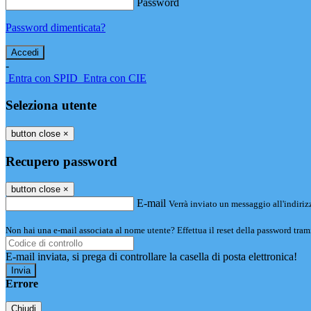
Password
Password dimenticata?
-
Entra con SPID
Entra con CIE
Seleziona utente
button close
×
Recupero password
button close
×
E-mail
Verrà inviato un messaggio all'indirizz
Non hai una e-mail associata al nome utente? Effettua il reset della password tram
E-mail inviata, si prega di controllare la casella di posta elettronica!
Errore
Chiudi