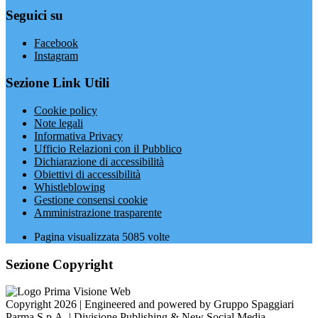
Seguici su
Facebook
Instagram
Sezione Link Utili
Cookie policy
Note legali
Informativa Privacy
Ufficio Relazioni con il Pubblico
Dichiarazione di accessibilità
Obiettivi di accessibilità
Whistleblowing
Gestione consensi cookie
Amministrazione trasparente
Pagina visualizzata
5085
volte
Sezione Copyright
Copyright 2026 | Engineered and powered by Gruppo Spaggiari
Parma S.p.A. | Divisione Publishing & New Social Media