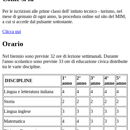
Per le iscrizioni alle prime classi dell' istituto tecnico - turismo, nel
mese di gennaio di ogni anno, la procedura online sul sito del MIM,
a cui si accede dal pulsante sottostante.
Clicca qui
Orario
Nel biennio sono previste 32 ore di lezione settimanali. Durante
l'anno scolastico sono previste 33 ore di educazione civica distribuite
tra le varie discipline.
1°
2°
3°
4°
5°
DISCIPLINE
anno
anno
anno
anno
anno
Lingua e letteratura italiana
4
4
4
4
4
Storia
2
2
2
2
2
Lingua inglese
3
3
3
3
3
Matematica
4
4
3
3
3