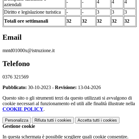
-
-
4
4
4
aziendali
Diritto e legislazione turistica
-
-
3
3
3
Totali ore settimanali
32
32
32
32
32
Email
mntd01000x@istruzione.it
Telefono
0376 321569
Pubblicato:
30-10-2023 -
Revisione:
13-04-2026
Questo sito o gli strumenti terzi da questo utilizzati si avvalgono di
cookie necessari al funzionamento ed utili alle finalità illustrate nella
COOKIE POLICY
.
Personalizza
Rifiuta tutti
i cookies
Accetta tutti
i cookies
Gestione cookie
In questa schermata è possibile scegliere quali cookie consentire.