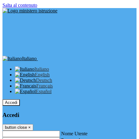
Salta al contenuto
Italiano
Italiano
English
Deutsch
Français
Español
Accedi
Accedi
button close
×
Nome Utente