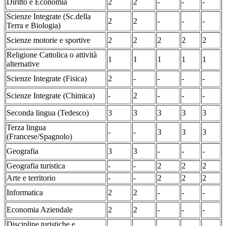
Diritto e Economia
2
2
-
-
-
Scienze Integrate (Sc.della
2
2
-
-
-
Terra e Biologia)
Scienze motorie e sportive
2
2
2
2
2
Religione Cattolica o attività
1
1
1
1
1
alternative
Scienze Integrate (Fisica)
2
-
-
-
-
Scienze Integrate (Chimica)
-
2
-
-
-
Seconda lingua (Tedesco)
3
3
3
3
3
Terza lingua
-
-
3
3
3
(Francese/Spagnolo)
Geografia
3
3
-
-
-
Geografia turistica
-
-
2
2
2
Arte e territorio
-
-
2
2
2
Informatica
2
2
-
-
-
Economia Aziendale
2
2
-
-
-
Discipline turistiche e