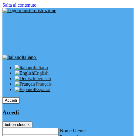
Salta al contenuto
Italiano
Italiano
English
Deutsch
Français
Español
Accedi
Accedi
button close
×
Nome Utente