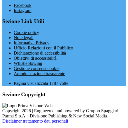
Facebook
Instagram
Sezione Link Utili
Cookie policy
Note legali
Informativa Privacy
Ufficio Relazioni con il Pubblico
Dichiarazione di accessibilità
Obiettivi di accessibilità
Whistleblowing
Gestione consensi cookie
Amministrazione trasparente
Pagina visualizzata
1787
volte
Sezione Copyright
Copyright 2026 | Engineered and powered by Gruppo Spaggiari
Parma S.p.A. | Divisione Publishing & New Social Media
Disclaimer trattamento dati personali