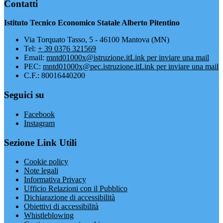
Contatti
Istituto Tecnico Economico Statale Alberto Pitentino
Via Torquato Tasso, 5 - 46100 Mantova (MN)
Tel:
+ 39 0376 321569
Email:
mntd01000x@istruzione.it
Link per inviare una mail
PEC:
mntd01000x@pec.istruzione.it
Link per inviare una mail
C.F.: 80016440200
Seguici su
Facebook
Instagram
Sezione Link Utili
Cookie policy
Note legali
Informativa Privacy
Ufficio Relazioni con il Pubblico
Dichiarazione di accessibilità
Obiettivi di accessibilità
Whistleblowing