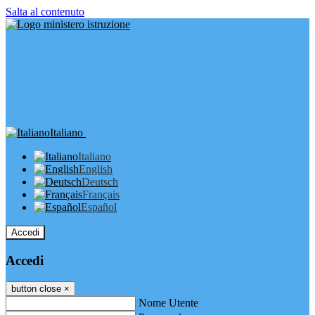
Salta al contenuto
Italiano
Italiano
English
Deutsch
Français
Español
Accedi
Accedi
button close
×
Nome Utente