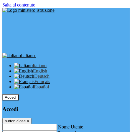
Salta al contenuto
Italiano
Italiano
English
Deutsch
Français
Español
Accedi
Accedi
button close
×
Nome Utente