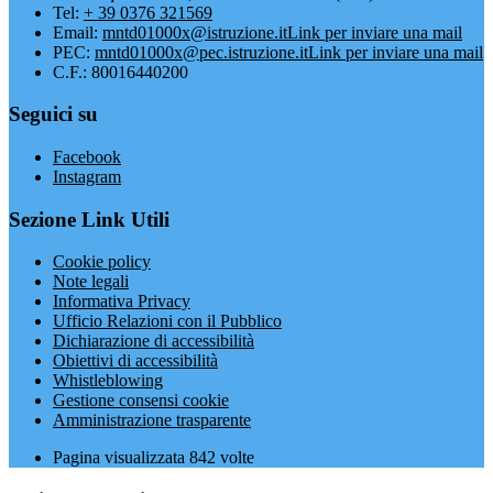
Tel:
+ 39 0376 321569
Email:
mntd01000x@istruzione.it
Link per inviare una mail
PEC:
mntd01000x@pec.istruzione.it
Link per inviare una mail
C.F.: 80016440200
Seguici su
Facebook
Instagram
Sezione Link Utili
Cookie policy
Note legali
Informativa Privacy
Ufficio Relazioni con il Pubblico
Dichiarazione di accessibilità
Obiettivi di accessibilità
Whistleblowing
Gestione consensi cookie
Amministrazione trasparente
Pagina visualizzata
842
volte