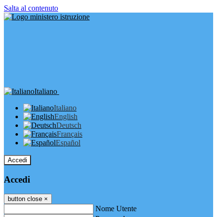
Salta al contenuto
Italiano
Italiano
English
Deutsch
Français
Español
Accedi
Accedi
button close
×
Nome Utente