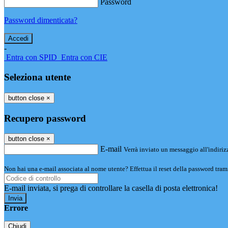
Password
Password dimenticata?
-
Entra con SPID
Entra con CIE
Seleziona utente
button close
×
Recupero password
button close
×
E-mail
Verrà inviato un messaggio all'indirizz
Non hai una e-mail associata al nome utente? Effettua il reset della password tram
E-mail inviata, si prega di controllare la casella di posta elettronica!
Errore
Chiudi