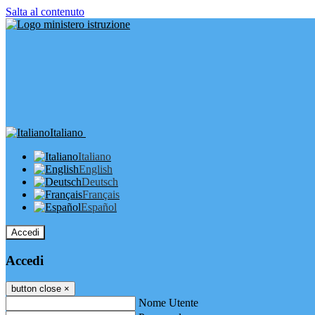
Salta al contenuto
Italiano
Italiano
English
Deutsch
Français
Español
Accedi
Accedi
button close
×
Nome Utente