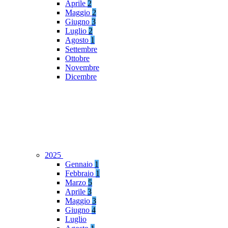
Aprile
2
Maggio
2
Giugno
3
Luglio
2
Agosto
1
Settembre
Ottobre
Novembre
Dicembre
2025
Gennaio
1
Febbraio
1
Marzo
5
Aprile
3
Maggio
3
Giugno
4
Luglio