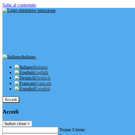
Salta al contenuto
Italiano
Italiano
English
Deutsch
Français
Español
Accedi
Accedi
button close
×
Nome Utente