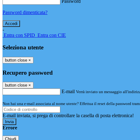
Password
Password dimenticata?
-
Entra con SPID
Entra con CIE
Seleziona utente
button close
×
Recupero password
button close
×
E-mail
Verrà inviato un messaggio all'indirizz
Non hai una e-mail associata al nome utente? Effettua il reset della password tram
E-mail inviata, si prega di controllare la casella di posta elettronica!
Errore
Chiudi