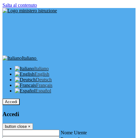
Salta al contenuto
Italiano
Italiano
English
Deutsch
Français
Español
Accedi
Accedi
button close
×
Nome Utente