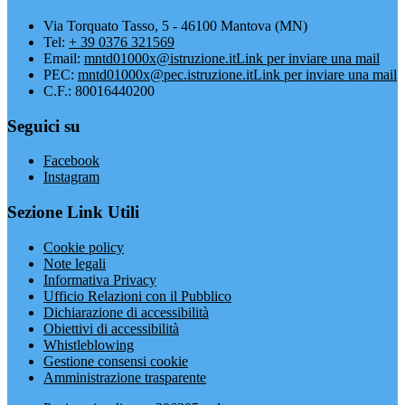
Via Torquato Tasso, 5 - 46100 Mantova (MN)
Tel:
+ 39 0376 321569
Email:
mntd01000x@istruzione.it
Link per inviare una mail
PEC:
mntd01000x@pec.istruzione.it
Link per inviare una mail
C.F.: 80016440200
Seguici su
Facebook
Instagram
Sezione Link Utili
Cookie policy
Note legali
Informativa Privacy
Ufficio Relazioni con il Pubblico
Dichiarazione di accessibilità
Obiettivi di accessibilità
Whistleblowing
Gestione consensi cookie
Amministrazione trasparente