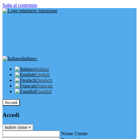
Salta al contenuto
Italiano
Italiano
English
Deutsch
Français
Español
Accedi
Accedi
button close
×
Nome Utente