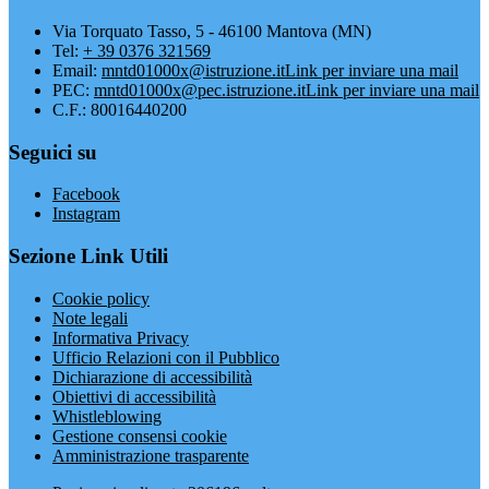
Via Torquato Tasso, 5 - 46100 Mantova (MN)
Tel:
+ 39 0376 321569
Email:
mntd01000x@istruzione.it
Link per inviare una mail
PEC:
mntd01000x@pec.istruzione.it
Link per inviare una mail
C.F.: 80016440200
Seguici su
Facebook
Instagram
Sezione Link Utili
Cookie policy
Note legali
Informativa Privacy
Ufficio Relazioni con il Pubblico
Dichiarazione di accessibilità
Obiettivi di accessibilità
Whistleblowing
Gestione consensi cookie
Amministrazione trasparente