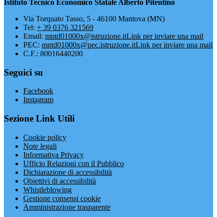
Istituto Tecnico Economico Statale Alberto Pitentino
Via Torquato Tasso, 5 - 46100 Mantova (MN)
Tel:
+ 39 0376 321569
Email:
mntd01000x@istruzione.it
Link per inviare una mail
PEC:
mntd01000x@pec.istruzione.it
Link per inviare una mail
C.F.: 80016440200
Seguici su
Facebook
Instagram
Sezione Link Utili
Cookie policy
Note legali
Informativa Privacy
Ufficio Relazioni con il Pubblico
Dichiarazione di accessibilità
Obiettivi di accessibilità
Whistleblowing
Gestione consensi cookie
Amministrazione trasparente