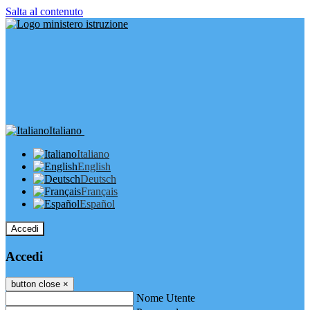
Salta al contenuto
Italiano
Italiano
English
Deutsch
Français
Español
Accedi
Accedi
button close
×
Nome Utente