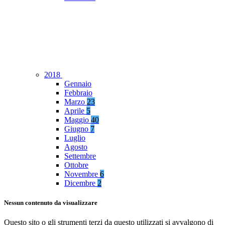
2018
Gennaio
Febbraio
Marzo
23
Aprile
5
Maggio
40
Giugno
7
Luglio
Agosto
Settembre
Ottobre
Novembre
6
Dicembre
2
Nessun contenuto da visualizzare
Questo sito o gli strumenti terzi da questo utilizzati si avvalgono di