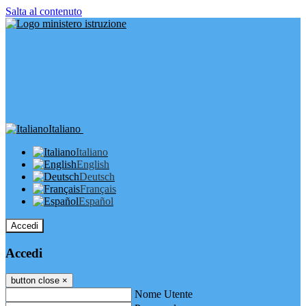
Salta al contenuto
Italiano
Italiano
English
Deutsch
Français
Español
Accedi
Accedi
button close
×
Nome Utente