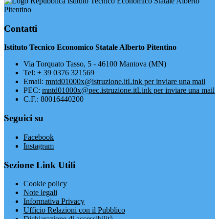
Istituto Tecnico Economico Statale Alberto
Pitentino
Contatti
Istituto Tecnico Economico Statale Alberto Pitentino
Via Torquato Tasso, 5 - 46100 Mantova (MN)
Tel:
+ 39 0376 321569
Email:
mntd01000x@istruzione.it
Link per inviare una mail
PEC:
mntd01000x@pec.istruzione.it
Link per inviare una mail
C.F.: 80016440200
Seguici su
Facebook
Instagram
Sezione Link Utili
Cookie policy
Note legali
Informativa Privacy
Ufficio Relazioni con il Pubblico
Dichiarazione di accessibilità