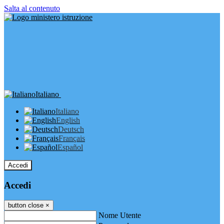
Salta al contenuto
Italiano
Italiano
English
Deutsch
Français
Español
Accedi
Accedi
button close
×
Nome Utente