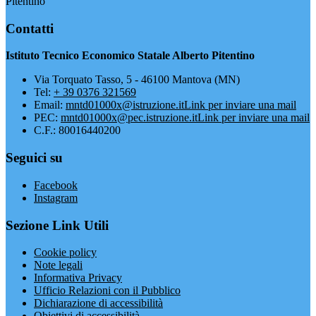
Pitentino
Contatti
Istituto Tecnico Economico Statale Alberto Pitentino
Via Torquato Tasso, 5 - 46100 Mantova (MN)
Tel:
+ 39 0376 321569
Email:
mntd01000x@istruzione.it
Link per inviare una mail
PEC:
mntd01000x@pec.istruzione.it
Link per inviare una mail
C.F.: 80016440200
Seguici su
Facebook
Instagram
Sezione Link Utili
Cookie policy
Note legali
Informativa Privacy
Ufficio Relazioni con il Pubblico
Dichiarazione di accessibilità
Obiettivi di accessibilità