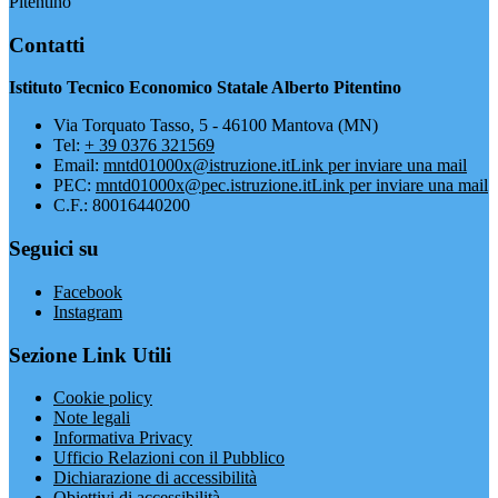
Pitentino
Contatti
Istituto Tecnico Economico Statale Alberto Pitentino
Via Torquato Tasso, 5 - 46100 Mantova (MN)
Tel:
+ 39 0376 321569
Email:
mntd01000x@istruzione.it
Link per inviare una mail
PEC:
mntd01000x@pec.istruzione.it
Link per inviare una mail
C.F.: 80016440200
Seguici su
Facebook
Instagram
Sezione Link Utili
Cookie policy
Note legali
Informativa Privacy
Ufficio Relazioni con il Pubblico
Dichiarazione di accessibilità
Obiettivi di accessibilità