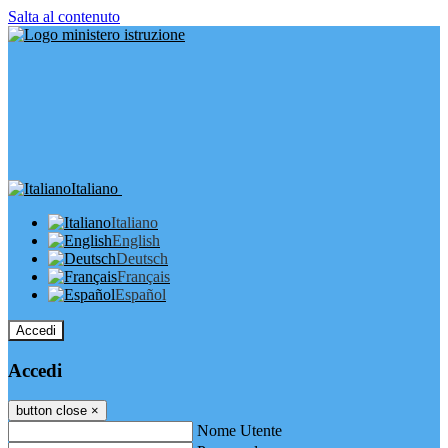
Salta al contenuto
Italiano
Italiano
English
Deutsch
Français
Español
Accedi
Accedi
button close
×
Nome Utente