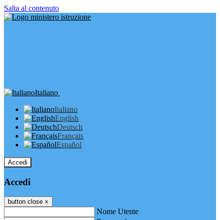
Salta al contenuto
Italiano
Italiano
English
Deutsch
Français
Español
Accedi
Accedi
button close
×
Nome Utente