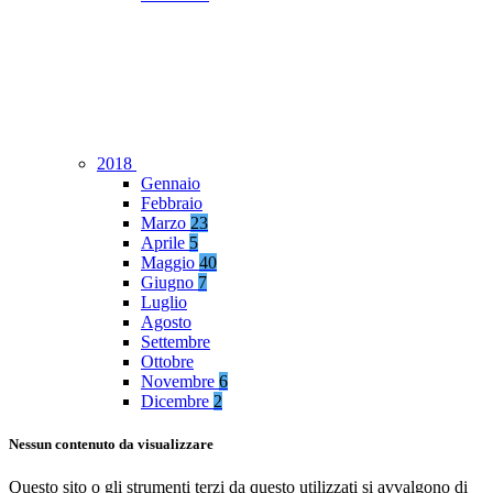
2018
Gennaio
Febbraio
Marzo
23
Aprile
5
Maggio
40
Giugno
7
Luglio
Agosto
Settembre
Ottobre
Novembre
6
Dicembre
2
Nessun contenuto da visualizzare
Questo sito o gli strumenti terzi da questo utilizzati si avvalgono di