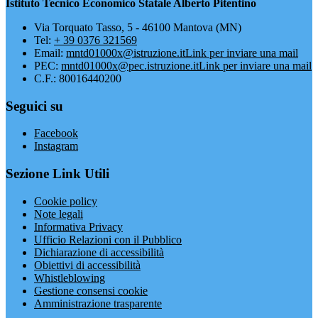
Istituto Tecnico Economico Statale Alberto Pitentino
Via Torquato Tasso, 5 - 46100 Mantova (MN)
Tel:
+ 39 0376 321569
Email:
mntd01000x@istruzione.it
Link per inviare una mail
PEC:
mntd01000x@pec.istruzione.it
Link per inviare una mail
C.F.: 80016440200
Seguici su
Facebook
Instagram
Sezione Link Utili
Cookie policy
Note legali
Informativa Privacy
Ufficio Relazioni con il Pubblico
Dichiarazione di accessibilità
Obiettivi di accessibilità
Whistleblowing
Gestione consensi cookie
Amministrazione trasparente