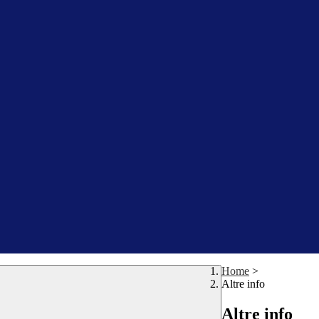
Home
>
Altre info
Altre info