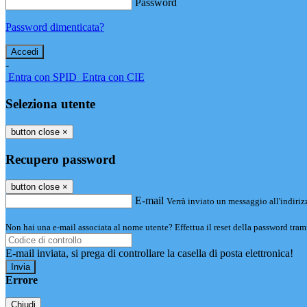
Password
Password dimenticata?
-
Entra con SPID
Entra con CIE
Seleziona utente
button close
×
Recupero password
button close
×
E-mail
Verrà inviato un messaggio all'indirizz
Non hai una e-mail associata al nome utente? Effettua il reset della password tram
E-mail inviata, si prega di controllare la casella di posta elettronica!
Errore
Chiudi