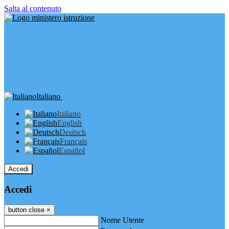
Salta al contenuto
Italiano
Italiano
English
Deutsch
Français
Español
Accedi
Accedi
button close
×
Nome Utente