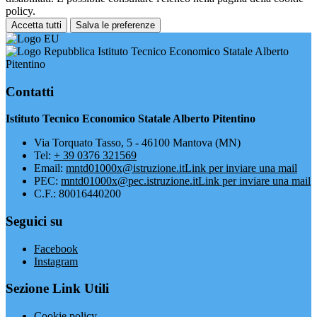
policy.
Accetta tutti
Salva le preferenze
Istituto Tecnico Economico Statale Alberto
Pitentino
Contatti
Istituto Tecnico Economico Statale Alberto Pitentino
Via Torquato Tasso, 5 - 46100 Mantova (MN)
Tel:
+ 39 0376 321569
Email:
mntd01000x@istruzione.it
Link per inviare una mail
PEC:
mntd01000x@pec.istruzione.it
Link per inviare una mail
C.F.: 80016440200
Seguici su
Facebook
Instagram
Sezione Link Utili
Cookie policy