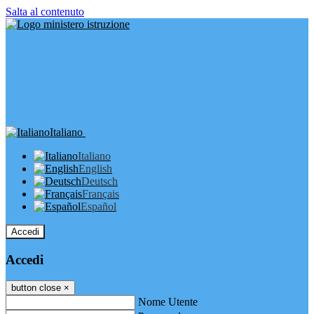
Salta al contenuto
Italiano
Italiano
English
Deutsch
Français
Español
Accedi
Accedi
button close
×
Nome Utente