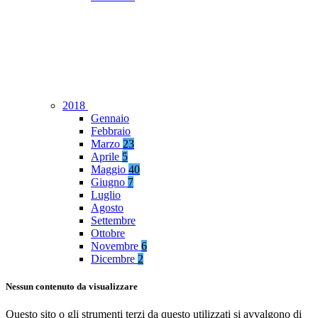
2018
Gennaio
Febbraio
Marzo
23
Aprile
5
Maggio
40
Giugno
7
Luglio
Agosto
Settembre
Ottobre
Novembre
6
Dicembre
2
Nessun contenuto da visualizzare
Questo sito o gli strumenti terzi da questo utilizzati si avvalgono di