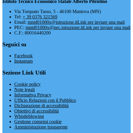
Istituto Tecnico Economico Statale Alberto Pitentino
Via Torquato Tasso, 5 - 46100 Mantova (MN)
Tel:
+ 39 0376 321569
Email:
mntd01000x@istruzione.it
Link per inviare una mail
PEC:
mntd01000x@pec.istruzione.it
Link per inviare una mail
C.F.: 80016440200
Seguici su
Facebook
Instagram
Sezione Link Utili
Cookie policy
Note legali
Informativa Privacy
Ufficio Relazioni con il Pubblico
Dichiarazione di accessibilità
Obiettivi di accessibilità
Whistleblowing
Gestione consensi cookie
Amministrazione trasparente