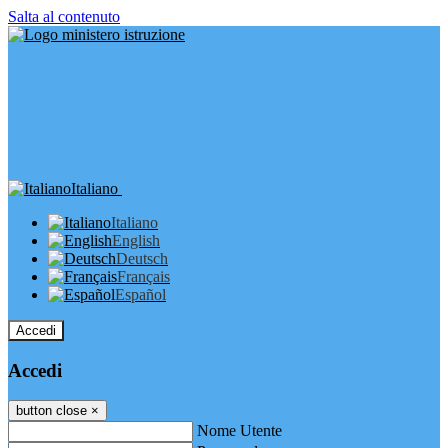
Salta al contenuto
Italiano
Italiano
English
Deutsch
Français
Español
Accedi
Accedi
button close
×
Nome Utente