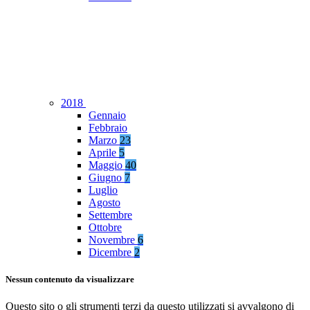
2018
Gennaio
Febbraio
Marzo
23
Aprile
5
Maggio
40
Giugno
7
Luglio
Agosto
Settembre
Ottobre
Novembre
6
Dicembre
2
Nessun contenuto da visualizzare
Questo sito o gli strumenti terzi da questo utilizzati si avvalgono di