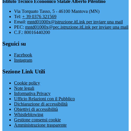
Istituto Tecnico Economico Statale Alberto Pitentino
Via Torquato Tasso, 5 - 46100 Mantova (MN)
Tel:
+ 39 0376 321569
Email:
mntd01000x@istruzione.it
Link per inviare una mail
PEC:
mntd01000x@pec.istruzione.it
Link per inviare una mail
C.F.: 80016440200
Seguici su
Facebook
Instagram
Sezione Link Utili
Cookie policy
Note legali
Informativa Privacy
Ufficio Relazioni con il Pubblico
Dichiarazione di accessibilità
Obiettivi di accessibilità
Whistleblowing
Gestione consensi cookie
Amministrazione trasparente